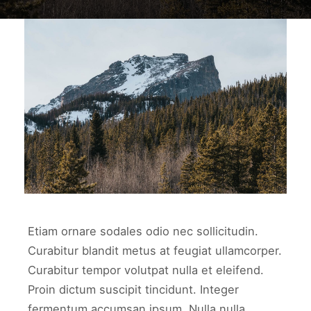
work3
WORK3
Etiam ornare sodales odio nec sollicitudin.
Curabitur blandit metus at feugiat ullamcorper.
Curabitur tempor volutpat nulla et eleifend.
Proin dictum suscipit tincidunt. Integer
fermentum accumsan ipsum. Nulla nulla