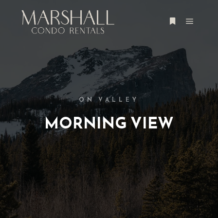
Main m
More info
ON VALLEY
MORNING VIEW